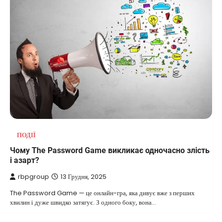
ПОДІЇ
Чому The Password Game викликає одночасно злість
і азарт?
rbpgroup
13 Грудня, 2025
The Password Game — це онлайн-гра, яка дивує вже з перших
хвилин і дуже швидко затягує. З одного боку, вона…