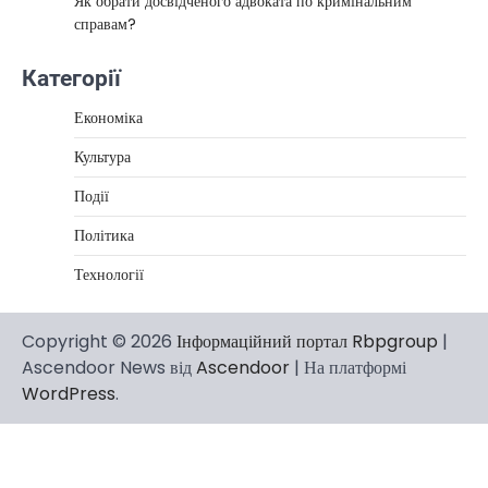
Як обрати досвідченого адвоката по кримінальним
справам?
Категорії
Економіка
Культура
Події
Політика
Технології
Copyright © 2026
Інформаційний портал Rbpgroup
|
Ascendoor News від
Ascendoor
| На платформі
WordPress
.