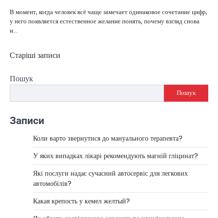
В момент, когда человек всё чаще замечает одинаковое сочетание цифр,
у него появляется естественное желание понять, почему взгляд снова
и…
Старіші записи
Навігація
записів
Пошук
Пошук
Записи
Коли варто звернутися до мануального терапевта?
У яких випадках лікарі рекомендують магній гліцинат?
Які послуги надає сучасний автосервіс для легкових
автомобілів?
Какая крепость у кемел желтый?