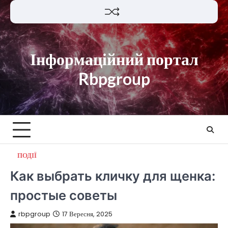
Перейти
до
вмісту
Інформаційний портал
Rbpgroup
ПОДІЇ
Как выбрать кличку для щенка:
простые советы
rbpgroup
17 Вересня, 2025