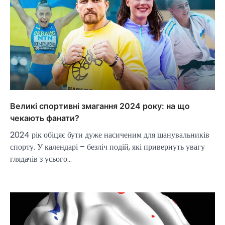
Великі спортивні змагання 2024 року: на що
чекають фанати?
2024 рік обіцяє бути дуже насиченим для шанувальників
спорту. У календарі – безліч подій, які привернуть увагу
глядачів з усього…