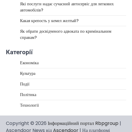
Які послуги надає сучасний автосервіс для легкових
автомобілів?
Какая крепость у кемел желтый?
Як обрати досвідченого адвоката по кримінальним
справам?
Категорії
Економіка
Культура
Події
Політика
Технології
Copyright © 2026
Інформаційний портал Rbpgroup
|
Ascendoor News від
Ascendoor
| На платформі